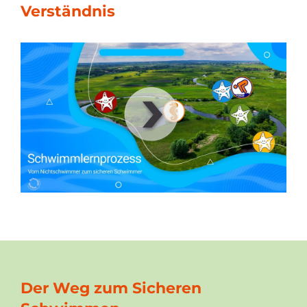
Verständnis
00
:
00
:
00
|
00
:
00
:
00
Der Weg zum Sicheren